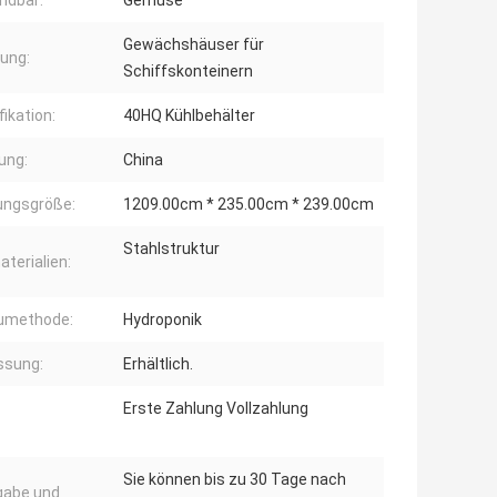
ndbar:
Gemüse
Gewächshäuser für
lung:
Schiffskonteinern
fikation:
40HQ Kühlbehälter
ung:
China
ungsgröße:
1209.00cm * 235.00cm * 239.00cm
Stahlstruktur
terialien:
umethode:
Hydroponik
ssung:
Erhältlich.
Erste Zahlung Vollzahlung
Sie können bis zu 30 Tage nach
gabe und