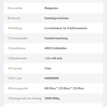
8Anwendbar:
Blattgemüse
9Gebrauch:
Handelsgewächshaus
10Abteilung:
Gewächshäuser für Schiffskonteinern
11Transportpaket:
Standardverpackung
12Spezifikation:
40HQ Kühlbehälter
13Handelsmarke:
- Ich weiß nicht.
14Ursprung:
China
15HS-Code:
9406900090
16Packungsgröße:
600.00cm * 220.00cm * 220.00cm
17Bruttogewicht der Packung:
18000.000kg