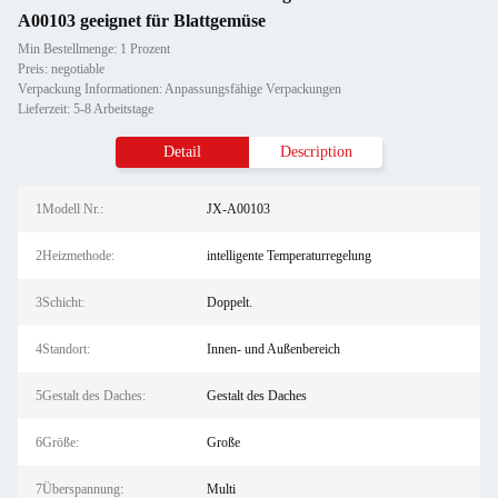
A00103 geeignet für Blattgemüse
Min Bestellmenge: 1 Prozent
Preis: negotiable
Verpackung Informationen: Anpassungsfähige Verpackungen
Lieferzeit: 5-8 Arbeitstage
Detail
Description
1Modell Nr.:
JX-A00103
2Heizmethode:
intelligente Temperaturregelung
3Schicht:
Doppelt.
4Standort:
Innen- und Außenbereich
5Gestalt des Daches:
Gestalt des Daches
6Größe:
Große
7Überspannung:
Multi