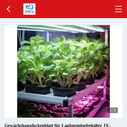
2
/
6
Gewächshausdeckenblatt für Laubgemüsebehälter JX-