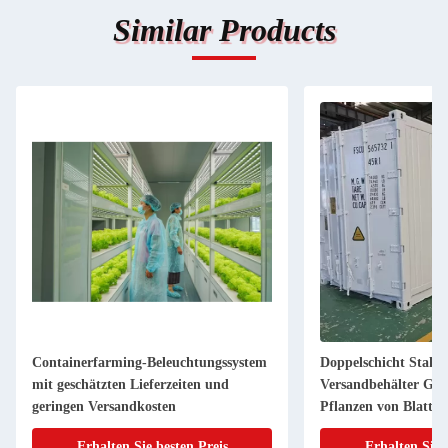
Similar Products
Containerfarming-Beleuchtungssystem
Doppelschicht Stahl
mit geschätzten Lieferzeiten und
Versandbehälter Gew
geringen Versandkosten
Pflanzen von Blattg
Erhalten Sie besten Preis
Erhalten Sie 