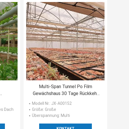
Multi-Span Tunnel Po Film
Gewächshaus 30 Tage Rückkehr
Rückerstattungen US-Währung
Modell Nr.
: JX-A00152
haus
Gewächshaus
es Dach
Größe
: Große
Überspannung
: Multi
KONTAKT