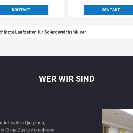
KONTAKT
KONTAKT
hätzte Laufzeiten für Solargewächshäuser
 mit Schatten 30 Tage Rückkehr Rückerstattungen Jetzt in begrenz
WER WIR SIND
ndet sich in Qingzhou,
 in China.Das Unternehmen