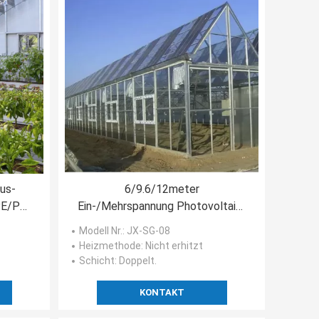
us-
6/9.6/12meter
PE/Po-
Ein-/Mehrspannung Photovoltaik-
ltige
Gewächshäuser für Land
Modell Nr.
: JX-SG-08
Heizmethode
: Nicht erhitzt
Schicht
: Doppelt.
KONTAKT