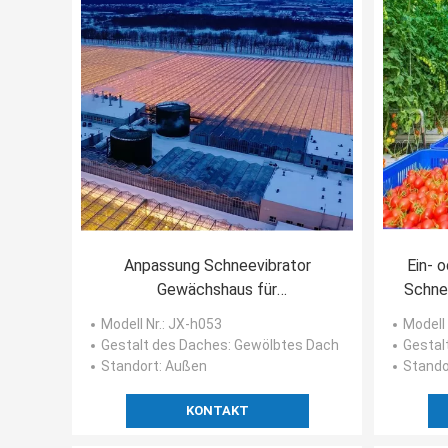
Anpassung Schneevibrator
Ein- 
Gewächshaus für
Schne
Tomatenpflanzen Anfrage Ihre
Modell Nr.
: JX-h053
Modell 
Anpassung
Gestalt des Daches
: Gewölbtes Dach
Gestal
Standort
: Außen
Stando
KONTAKT