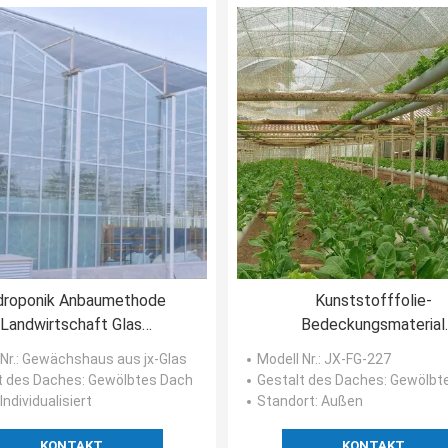
droponik Anbaumethode
Kunststofffolie-
Landwirtschaft Glas
Bedeckungsmaterial
Gewächshaus für
Hochentwickeltes
Nr.
: Gewächshaus aus jx-Glas
Modell Nr.
: JX-FG-227
maten/Frucht gehärtet
Hydroponisches Gewächs
t des Daches
: Gewölbtes Dach
Gestalt des Daches
: Gewölbt
 Individualisiert
Standort
: Außen
KONTAKT
KONTAKT