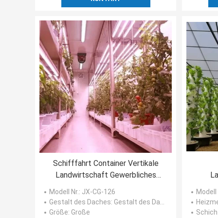
Schifffahrt Container Vertikale
Landwirtschaft Gewerbliches
La
Gewächshaus mit Hydroponik
Gewäc
Modell Nr.
: JX-CG-126
Modell 
Innovation
hy
Gestalt des Daches
: Gestalt des Daches
Heizm
Größe
: Große
Schich