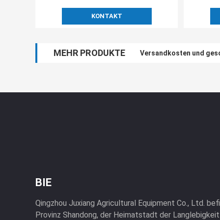
KONTAKT
MEHR PRODUKTE
Versandkosten und gesc
Multi Span Gewächshaus
BIE
Qingzhou Juxiang Agricultural Equipment Co., Ltd. befi
Provinz Shandong, der Heimatstadt der Langlebigkeit