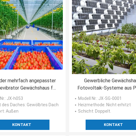
oder mehrfach angepasster
Gewerbliche Gewächsha
evibrator Gewächshaus für
Fotovoltaik-Systeme aus 
Tomatenpflanzen
Kunststofffolie für nachha
Nr.
: JX-h053
Modell Nr.
: JX-SG-0001
Landwirtschaft
t des Daches
: Gewölbtes Dach
Heizmethode
: Nicht erhitzt
rt
: Außen
Schicht
: Doppelt.
KONTAKT
KONTAKT