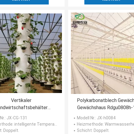
Vertikaler
Polykarbonatblech Gewäc
ndwirtschaftsbehälter
Gewächshaus Rdgu0808h
hshaus in 40HQ Reefer mit
mit US- und
Nr.
: JX-CG-131
Modell Nr.
: JX-h0084
droponischem Behälter
Landwirtschaftsgerät
ethode
: intelligente Temperaturregelung
Heizmethode
: Warmwasserheizung/Hot Air Heating 
t
: Doppelt.
Schicht
: Doppelt.