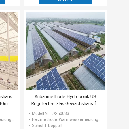
hshaus
Anbaumethode Hydroponik US
-10mm
Reguliertes Glas Gewächshaus für
Gemüse/Blume/Frucht
Modell Nr.
: JX-h0083
en
System/Elektro
Heizmethode
: Warmwasserheizung/Hot Air Heating System/Elektro
Schicht
: Doppelt.