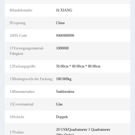
8Handelsmarke:
Jü XIANG
9Ursprung:
China
10HS-Code:
9406900090
11Versorgungsmaterial-
1000000
Fähigkeit:
12Packungsgröße:
50.00cm * 60.00cm * 80.00cm
13Bruttogewicht der Packung:
100.000kg
14Baumaterialien:
Stahlstruktur
15Covermaterial:
Glas
16Schicht:
Doppelt.
20 US$/Quadratmeter 1 Quadratmeter
17Proben: