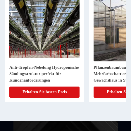
Anti-Tropfen-Nebelung Hydroponische
Pflanzenbaumbau
Sämlingsstruktur perfekt für
Mehrfachschattierun
Kundenanforderungen
Gewächshaus in Stah
Erhalten Sie besten Preis
Erhalten Sie 