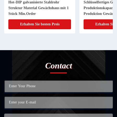
Hot-DIP galvanisierte Stahlrohr
Schlüsselfertiges Gla
Struktur Material Gewächshaus mit 1
Produktionskapazit
Stück Min.Order
Produktion Gewächsh
Landwirtschaft
Erhalten Sie besten Preis
Erhalten Sie 
Contact