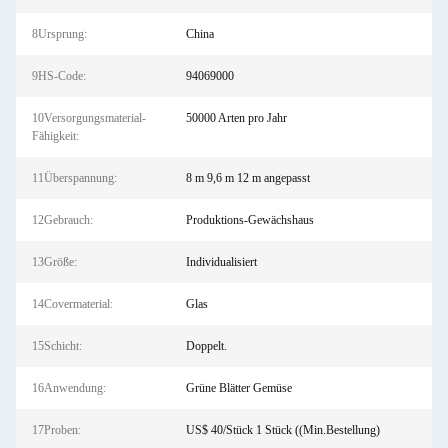
8Ursprung:
China
9HS-Code:
94069000
10Versorgungsmaterial-
50000 Arten pro Jahr
Fähigkeit:
11Überspannung:
8 m 9,6 m 12 m angepasst
12Gebrauch:
Produktions-Gewächshaus
13Größe:
Individualisiert
14Covermaterial:
Glas
15Schicht:
Doppelt.
16Anwendung:
Grüne Blätter Gemüse
17Proben:
US$ 40/Stück 1 Stück ((Min.Bestellung)