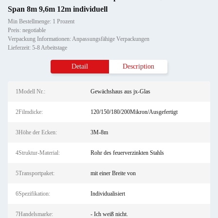
Span 8m 9,6m 12m individuell
Min Bestellmenge: 1 Prozent
Preis: negotiable
Verpackung Informationen: Anpassungsfähige Verpackungen
Lieferzeit: 5-8 Arbeitstage
Detail
Description
1Modell Nr.:
Gewächshaus aus jx-Glas
2Filmdicke:
120/150/180/200Mikron/Ausgefertigt
3Höhe der Ecken:
3M-8m
4Struktur-Material:
Rohr des feuerverzinkten Stahls
5Transportpaket:
mit einer Breite von
6Spezifikation:
Individualisiert
7Handelsmarke:
- Ich weiß nicht.