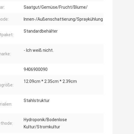
ar:
Saatgut/Gemüse/Frucht/Blume/
ode:
Innen-/Außenschattierung/Spraykühlung
Standardbehälter
tpaket:
- Ich weiß nicht.
arke:
9406900090
12.09cm * 2.35cm * 2.39cm
größe:
Stahlstruktur
ialien:
Hydroponik/Bodenlose
thode:
Kultur/Stromkultur