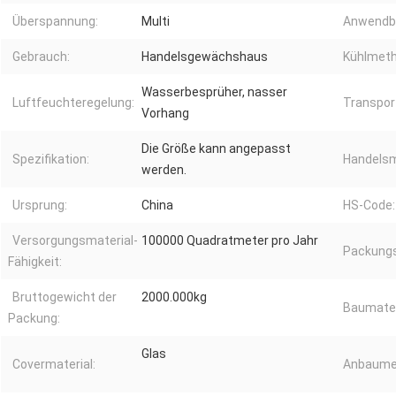
Überspannung:
Multi
Anwendb
Gebrauch:
Handelsgewächshaus
Kühlmeth
Wasserbesprüher, nasser
Luftfeuchteregelung:
Transpor
Vorhang
Die Größe kann angepasst
Spezifikation:
Handelsm
werden.
Ursprung:
China
HS-Code:
Versorgungsmaterial-
100000 Quadratmeter pro Jahr
Packungs
Fähigkeit:
Bruttogewicht der
2000.000kg
Baumater
Packung:
Glas
Covermaterial:
Anbaume