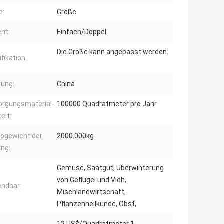
e:
Große
cht:
Einfach/Doppel
Die Größe kann angepasst werden.
fikation:
rung:
China
orgungsmaterial-
100000 Quadratmeter pro Jahr
eit:
togewicht der
2000.000kg
ng:
Gemüse, Saatgut, Überwinterung
von Geflügel und Vieh,
ndbar:
Mischlandwirtschaft,
Pflanzenheilkunde, Obst,