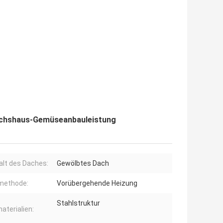
ächshaus-Gemüseanbauleistung
alt des Daches:
Gewölbtes Dach
methode:
Vorübergehende Heizung
Stahlstruktur
aterialien: