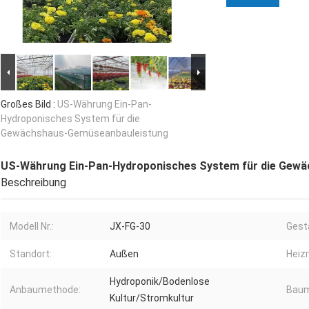
Großes Bild :
US-Währung Ein-Pan-
Hydroponisches System für die
Gewächshaus-Gemüseanbauleistung
US-Währung Ein-Pan-Hydroponisches System für die Gew
Beschreibung
Modell Nr.:
JX-FG-30
Gest
Standort:
Außen
Heiz
Hydroponik/Bodenlose
Anbaumethode:
Baum
Kultur/Stromkultur