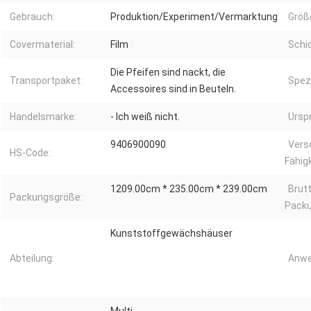
Gebrauch:
Produktion/Experiment/Vermarktung
Größ
Covermaterial:
Film
Schi
Die Pfeifen sind nackt, die
Transportpaket:
Spezi
Accessoires sind in Beuteln.
Handelsmarke:
- Ich weiß nicht.
Ursp
9406900090
Vers
HS-Code:
Fähigk
1209.00cm * 235.00cm * 239.00cm
Brut
Packungsgröße:
Packu
Kunststoffgewächshäuser
Abteilung:
Anwe