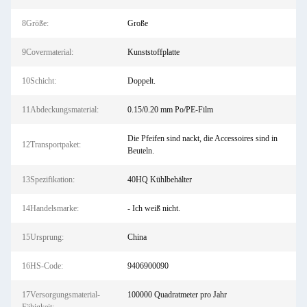
8Größe:
Große
9Covermaterial:
Kunststoffplatte
10Schicht:
Doppelt.
11Abdeckungsmaterial:
0.15/0.20 mm Po/PE-Film
Die Pfeifen sind nackt, die Accessoires sind in
12Transportpaket:
Beuteln.
13Spezifikation:
40HQ Kühlbehälter
14Handelsmarke:
- Ich weiß nicht.
15Ursprung:
China
16HS-Code:
9406900090
17Versorgungsmaterial-
100000 Quadratmeter pro Jahr