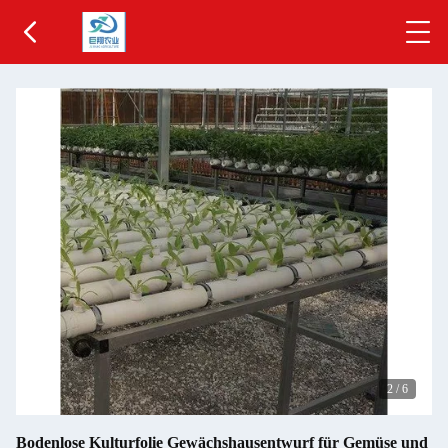
2
/
6
Bodenlose Kulturfolie Gewächshausentwurf für Gemüse und