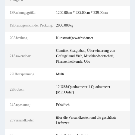
Fähigkeit:
18Packungsgröße:
1209.00cm * 235.00cm * 239.00cm
19Bruttogewicht der Packung:
2000.000kg
20Abteilung:
Kunststoffgewächshäuser
Gemüse, Saatgutbau, Überwinterung von
21Anwendbar:
Geflügel und Vieh, Mischlandwirtschaft,
Pflanzenheilkunde, Obs
22Überspannung:
Multi
12 US$/Quadratmeter 1 Quadratmeter
23Proben:
(Min.Order)
24Anpassung:
Erhältlich.
über die Versandkosten und die geschätzte
25Versandkosten:
Lieferzeit.