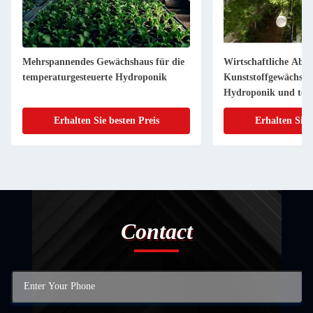
Mehrspannendes Gewächshaus für die
Wirtschaftliche Abte
temperaturgesteuerte Hydroponik
Kunststoffgewächsha
Hydroponik und tem
Erhalten Sie besten Preis
Erhalten Sie 
Contact