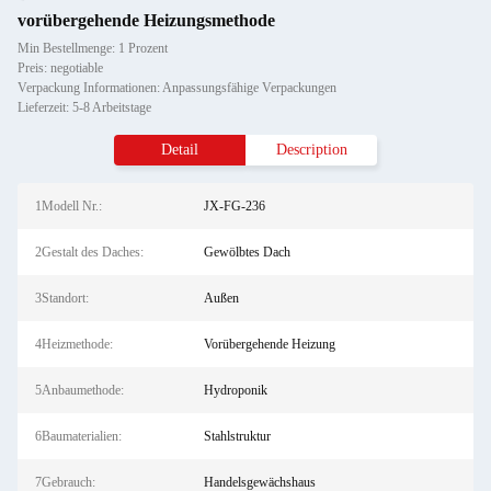
vorübergehende Heizungsmethode
Min Bestellmenge: 1 Prozent
Preis: negotiable
Verpackung Informationen: Anpassungsfähige Verpackungen
Lieferzeit: 5-8 Arbeitstage
Detail
Description
1Modell Nr.:
JX-FG-236
2Gestalt des Daches:
Gewölbtes Dach
3Standort:
Außen
4Heizmethode:
Vorübergehende Heizung
5Anbaumethode:
Hydroponik
6Baumaterialien:
Stahlstruktur
7Gebrauch:
Handelsgewächshaus