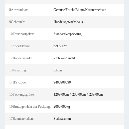
8Anwendbar:
Gemüse/Frucht/Blume/Kräutermedizin
9Gebrauch:
Handelsgewächshaus
10Transportpaket:
Standardverpackung
11Spezifikation:
6/9.6/12m
12Handelsmarke:
- Ich weiß nicht.
13Ursprung:
China
14HS-Code:
9406900090
15Packungsgröße:
1209.00cm * 235.00cm * 239.00cm
16Bruttogewicht der Packung:
2000.000kg
17Baumaterialien:
Stahlstruktur