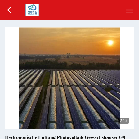
2
/
6
Hydroponische Lüftung Photovoltaik Gewächshäuser 6/9