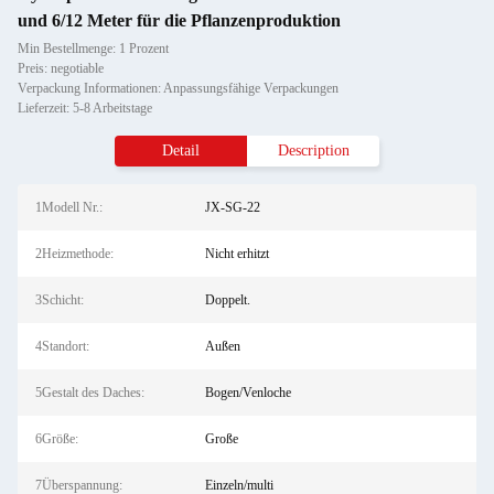
und 6/12 Meter für die Pflanzenproduktion
Min Bestellmenge: 1 Prozent
Preis: negotiable
Verpackung Informationen: Anpassungsfähige Verpackungen
Lieferzeit: 5-8 Arbeitstage
Detail
Description
1Modell Nr.:
JX-SG-22
2Heizmethode:
Nicht erhitzt
3Schicht:
Doppelt.
4Standort:
Außen
5Gestalt des Daches:
Bogen/Venloche
6Größe:
Große
7Überspannung:
Einzeln/multi