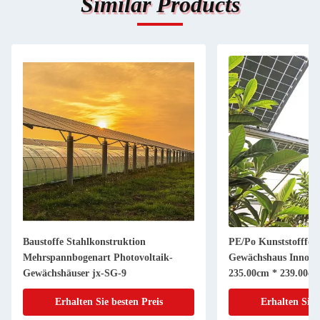
Similar Products
Baustoffe Stahlkonstruktion
PE/Po Kunststofffoli
Mehrspannbogenart Photovoltaik-
Gewächshaus Innova
Gewächshäuser jx-SG-9
235.00cm * 239.00c
Erhalten Sie besten Preis
Erhalten Sie 